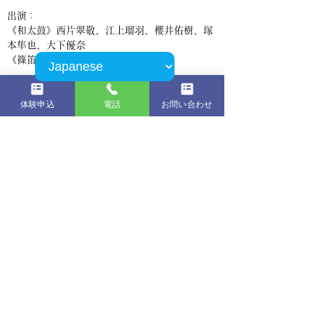
出演：
《和太鼓》西片翠敬、
江上瑠羽、
櫻井佑樹、
塚
本隼也、
大下優奈
《篠笛》 武田朋子
料金：
体験申込
電話
お問い合わせ
・入場料:3,500円
​
今夜ちょっとお
■ 和太鼓公演「
とみなづきvol.2
」とは？
今回は西方翠敬氏がプロデュース監修など務め
西方氏の世界観をより強く感じられるライブと
なるでしょう。