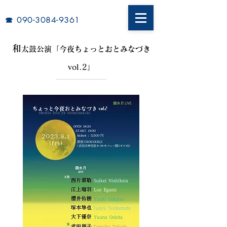
​☎︎
090-3084-9361
和
太鼓公演「
今夜ちょっとおとみなづき
vol.2
」